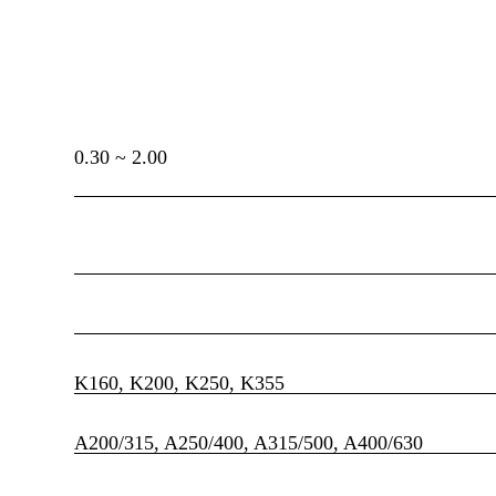
2.00 ~ 0.30
K160, K200, K250, K355
A200/315, A250/400, A315/500, A400/630