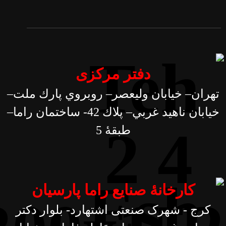
دفتر مرکزی
تهران– خيابان وليعصر– روبروي پارك ملت–
خيابان ناهيد غربي– پلاك 42- ساختمان راما–
طبقۀ 5
کارخانۀ صنایع راما پارسیان
کرج - شهرک صنعتی اشتهارد- بلوار دکتر