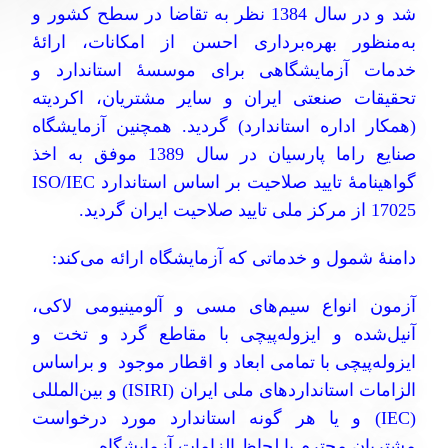
شد و در سال 1384 نظر به تقاضا در سطح کشور و
به‌منظور بهره‌برداری احسن از امکانات، ارائۀ
خدمات آزمایشگاهی برای موسسۀ استاندارد و
تحقیقات صنعتی ایران و سایر مشتریان، اکردیته
(همکار اداره استاندارد) گردید. همچنین آزمایشگاه
صنایع راما پارسیان در سال 1389 موفق به اخذ
گواهینامۀ تایید صلاحیت بر اساس استاندارد
ISO/IEC
17025
از مرکز ملی تایید صلاحیت ایران گردید.
دامنۀ شمول و
خدماتی که آزمایشگاه ارائه می‌کند:
آزمون انواع سیم‌های مسی و آلومینیومی لاکی،
آنیل‌شده و ایزوله‌پیچی با مقاطع گرد و تخت و
ایزوله‌پیچی با تمامی ابعاد و اقطار موجود و براساس
الزامات استانداردهای ملی ایران (
ISIRI
) و بین‌المللی
(
IEC
) و یا هر گونه استاندارد مورد درخواست
مشتریان محترم با لحاظ الزامات آزمایشگاه.