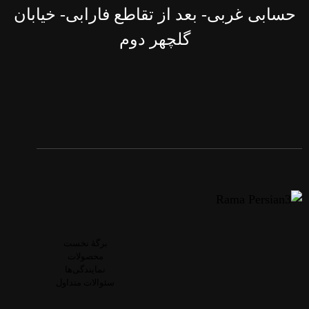
حسابی غربی- بعد از تقاطع فارابی- خیابان
گلچهر دوم
برگۀ نخست
محصولات
نمایندگی‌ها
سئوالات متداول