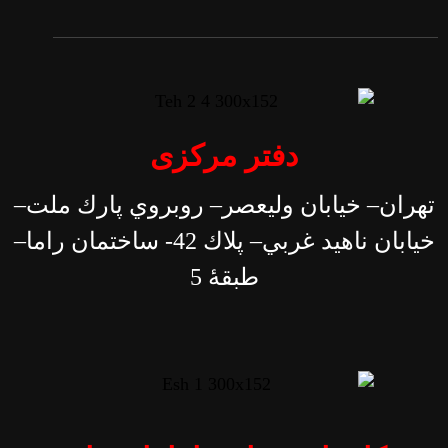
دفتر مرکزی
تهران– خيابان وليعصر– روبروي پارك ملت–
خيابان ناهيد غربي– پلاك 42- ساختمان راما–
طبقۀ 5