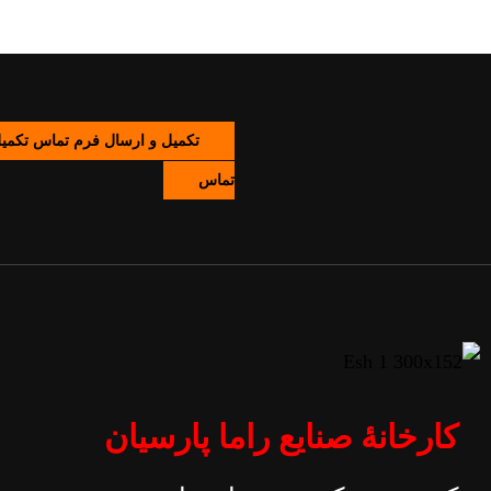
تکمیل و ارسال فرم تماس
تکمی
تماس
کارخانۀ صنایع راما پارسیان