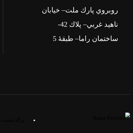
روبروي پارك ملت– خيابان
ناهيد غربي– پلاك 42-
ساختمان راما– طبقۀ 5
برگۀ نخست