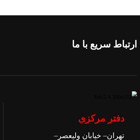
ارتباط سریع با ما
دفتر مرکزی
تهران– خيابان وليعصر–