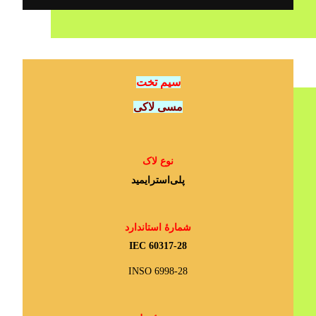
سیم تخت
مسی لاکی
نوع لاک
پلی‌استرایمید
شمارۀ استاندارد
IEC 60317-28
INSO 6998-28