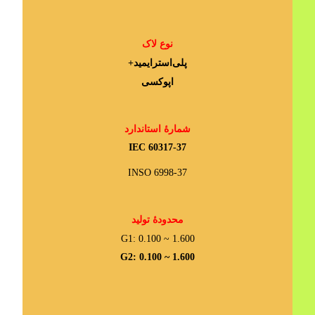
نوع لاک
پلی‌استرایمید+
اپوکسی
شمارۀ استاندارد
IEC 60317-37
INSO 6998-37
محدودۀ تولید
G1: 0.100 ~ 1.600
G2: 0.100 ~ 1.600