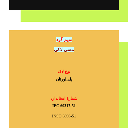
سیم گرد
مسی لاکی
نوع لاک
پلی‌اورتان
شمارۀ استاندارد
IEC 60317-51
INSO 6998-51