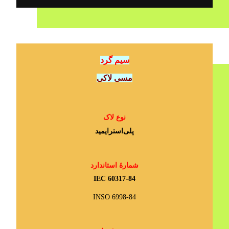
سیم گرد
مسی لاکی
نوع لاک
پلی‌استرایمید
شمارۀ استاندارد
IEC 60317-84
INSO 6998-84