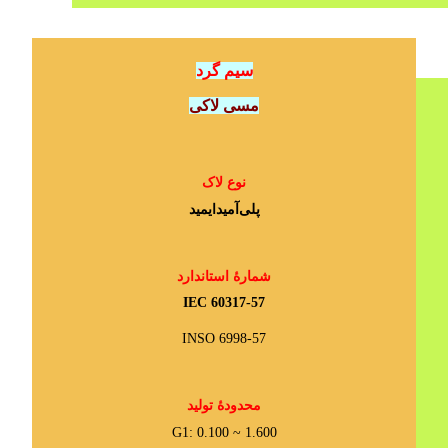
سیم گرد
مسی لاکی
نوع لاک
پلی‌آمیدایمید
شمارۀ استاندارد
IEC 60317-57
INSO 6998-57
محدودۀ تولید
G1: 0.100 ~ 1.600