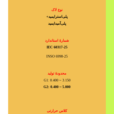
نوع لاک
پلی‌استرایمید+
پلی‌آمیدایمید
شمارۀ استاندارد
IEC 60317-25
INSO 6998-25
محدودۀ تولید
G1: 0.400 ~ 3.150
G2: 0.400 ~ 5.000
کلاس حرارتی