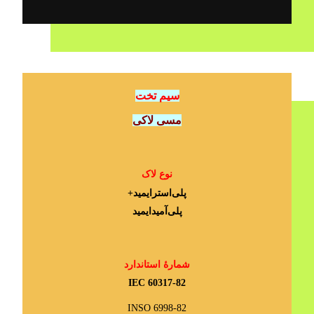
سیم تخت
مسی لاکی
نوع لاک
پلی‌استرایمید+
پلی‌آمیدایمید
شمارۀ استاندارد
IEC 60317-82
INSO 6998-82