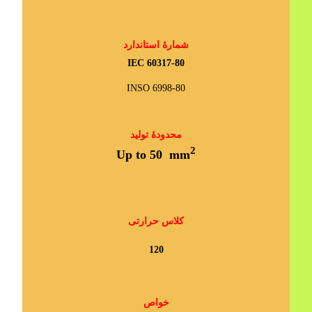
شمارۀ استاندارد
IEC 60317-80
INSO 6998-80
محدودۀ تولید
2
Up to 50 mm
کلاس حرارتی
120
خواص