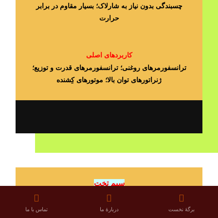
چسبندگی بدون نیاز به شارلاک؛ بسیار مقاوم در برابر
حرارت
کاربردهای اصلی
ترانسفورمرهای روغنی؛ ترانسفورمرهای قدرت و توزیع؛
ژنراتورهای توان بالا؛ موتورهای کِشنده
سیم تخت
آلومینیومی لاکی
برگۀ نخست
دربارۀ ما
تماس با ما