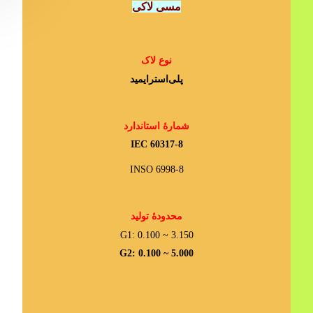
مسی لاکی
نوع لاک
پلی‌استرایمید
شمارۀ استاندارد
IEC 60317-8
INSO 6998-8
محدودۀ تولید
G1: 0.100 ~ 3.150
G2: 0.100 ~ 5.000