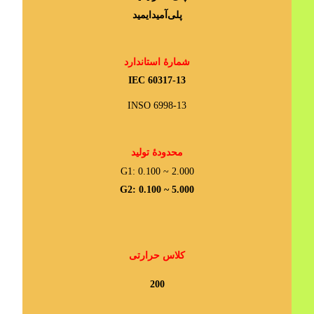
پلی‌آمیدایمید
شمارۀ استاندارد
IEC 60317-13
INSO 6998-13
محدودۀ تولید
G1: 0.100 ~ 2.000
G2: 0.100 ~ 5.000
کلاس حرارتی
200