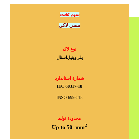
سیم تخت
مسی لاکی
نوع لاک
پلی‌وینیل‌استال
شمارۀ استاندارد
IEC 60317-18
INSO 6998-18
محدودۀ تولید
2
Up to 50 mm