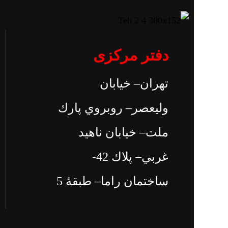
دفتر مرکزی
تهران– خيابان
وليعصر– روبروي پارك
ملت– خيابان ناهيد
غربي– پلاك 42-
ساختمان راما– طبقۀ 5