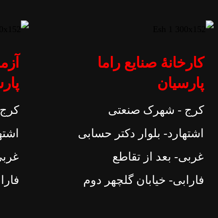
کارخانۀ صنایع راما
آزما
پارسیان
پار
کرج - شهرک صنعتی
کرج 
اشتهارد- بلوار دکتر حسابی
اشته
غربی- بعد از تقاطع
غربی
فارابی- خیابان گلچهر دوم
فارا