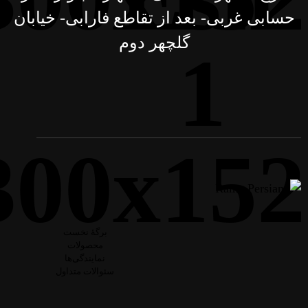
حسابی غربی- بعد از تقاطع فارابی- خیابان
گلچهر دوم
برگۀ نخست
محصولات
نمایندگی‌ها
سئوالات متداول