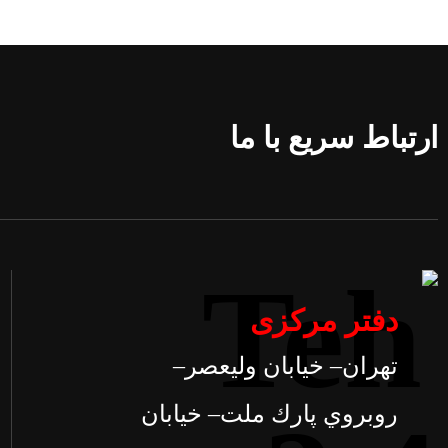
ارتباط سریع با ما
دفتر مرکزی
تهران– خيابان وليعصر–
روبروي پارك ملت– خيابان