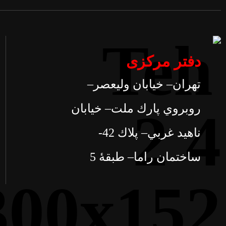
دفتر مرکزی
تهران– خيابان وليعصر–
روبروي پارك ملت– خيابان
ناهيد غربي– پلاك 42-
ساختمان راما– طبقۀ 5