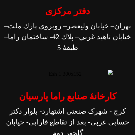
دفتر مرکزی
تهران– خيابان وليعصر– روبروي پارك ملت–
خيابان ناهيد غربي– پلاك 42- ساختمان راما–
طبقۀ 5
کارخانۀ صنایع راما پارسیان
کرج - شهرک صنعتی اشتهارد- بلوار دکتر
حسابی غربی- بعد از تقاطع فارابی- خیابان
گلچهر دوم